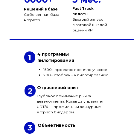
Fast Track
Решений в базе
пилоты
Собственная база
Быстрый запуск
PropTech
с готовой шкалой
оценки KPI
4 программы
1
пилотирования
1500+ проектов приняло участие
200+ отобраны к пилотированию
Отраслевой опыт
2
Глубокое понимание рынка
девелопмента. Команда управляет
UDT/X — профильным венчурным
PropTech билдером.
Объективность
3