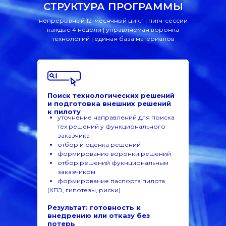
СТРУКТУРА ПРОГРАММЫ
непрерывный 12-месячный цикл | питч-сессии
каждые 4 недели | управляемая воронка
технологий | единая база материалов
Поиск технологических решений
и подготовка внешних решений
к пилоту
уточнение направлений для поиска
тех решений у функционального
заказчика
отбор и оценка решений
формирование воронки решений
отбор решений фукнциональным
заказчиком
формирование паспорта пилота
(КПЭ, гипотезы, риски)
Результат: готовность к
внедрению или отказу без
потерь